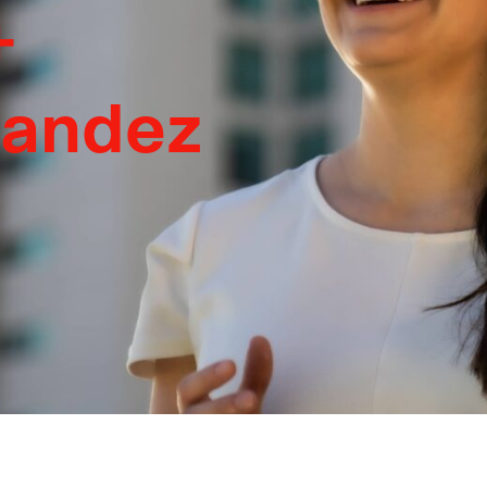
+
nandez